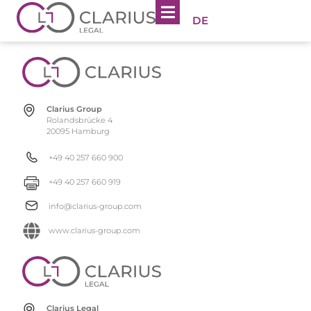
DE
Clarius Group
Rolandsbrücke 4
20095 Hamburg
+49 40 257 660 900
+49 40 257 660 919
info@clarius-group.com
www.clarius-group.com
Clarius Legal