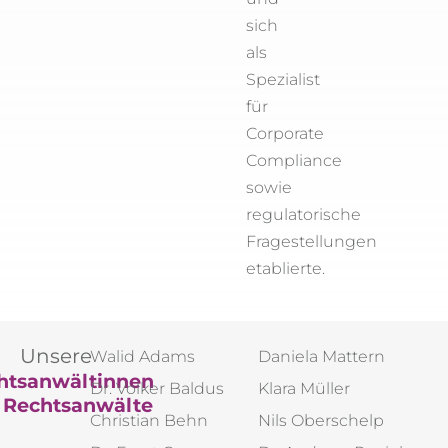
sich
als
Spezialist
für
Corporate
Compliance
sowie
regulatorische
Fragestellungen
etablierte.
Unsere
Walid Adams
Daniela Mattern
htsanwältinnen
Dr. Volker Baldus
Klara Müller
 Rechtsanwälte
Christian Behn
Nils Oberschelp​​