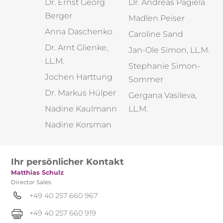
Dr. Ernst Georg
Dr. Andreas Pagiela​
Berger​
Madlen Peiser
Anna Daschenko
Caroline Sand​
Dr. Arnt Glienke,
Jan-Ole Simon, LL.M.
LL.M.​
Stephanie Simon-
Jochen Harttung
Sommer
Dr. Markus Hülper
Gergana Vasileva,
Nadine Kaulmann​
LL.M.
Nadine Korsman
Ihr persönlicher Kontakt
Matthias Schulz
Director Sales
+49 40 257 660 967
+49 40 257 660 919