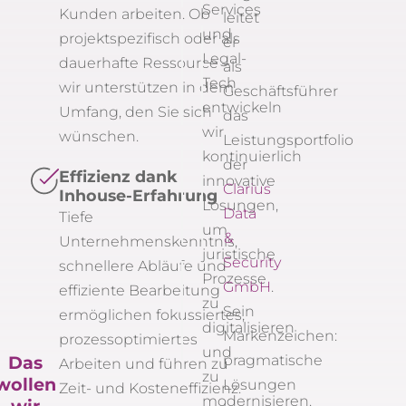
Services
Kunden arbeiten. Ob
leitet
und
projektspezifisch oder als
er
Legal-
dauerhafte Ressource –
als
Tech
wir unterstützen in dem
Geschäftsführer
entwickeln
Umfang, den Sie sich
das
wir
wünschen.
Leistungsportfolio
kontinuierlich
der
Effizienz dank
innovative
Clarius
Inhouse-Erfahrung
Lösungen,
Data
Tiefe
um
&
Unternehmenskenntnis,
juristische
Security
schnellere Abläufe und
Prozesse
GmbH
.
effiziente Bearbeitung
zu
Sein
ermöglichen fokussiertes,
digitalisieren
Markenzeichen:
prozessoptimiertes
und
pragmatische
Das
Arbeiten und führen zu
zu
wollen
Lösungen
Zeit- und Kosteneffizienz.
modernisieren.