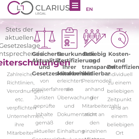
EN
Stets der
aktuellen
Gesetzeslage
ntsprechende
Gesicherte
Beurkundete
Beliebig
Kosten-
Aktualität
Zertifizierung
und
und
eiterschulungen
und
Ihrer
transparent
Zeiteffizien
Gesetzeskonformität
Mitarbeiter​​
skalierbar
individuell
Zahlreiche
von
erleichtert
Preismodell
zu einem
Richtlinien,
praxiserfahrenen
die
anhand
beliebigen
Verordnungen
Juristen
Überwachung
der
Zeitpunkt
etc.
geprüfte
und
Mitarbeiterzahl,
und an
verpflichten
Inhalte
Dokumentation
nicht an
einem
Unternehmen,
gemäß
der
den
beliebigen
ihre
aktueller
Einhaltung
einzelnen
Ort
Mitarbeiter