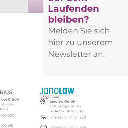
Laufenden
bleiben?​
Melden Sie sich
hier zu unserem
Newsletter an.
rvices GmbH
janolaw GmbH
 Straße 2
Otto-Volger-Str. 9a
hborn
65843 Sulzbach / Ts.
 660 900
+49 69 - 24 74 34 550
 660 919
+49 69 - 24 74 34 559