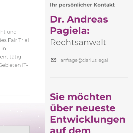
Ihr persönlicher Kontakt
Dr. Andreas
Pagiela:
cht und
Rechtsanwalt
s Fair Trial
 in
nt tätig.
anfrage@clarius.legal
Gebieten IT-
Sie möchten
über neueste
Entwicklungen
auf dem