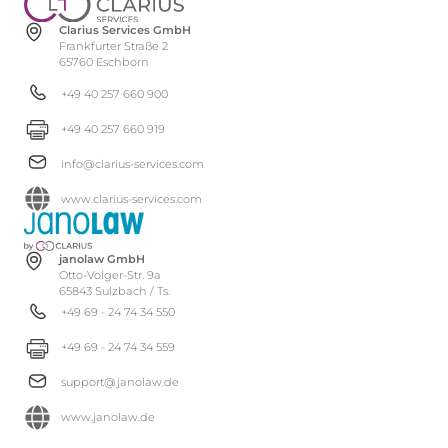
Clarius Services GmbH
Frankfurter Straße 2
65760 Eschborn
+49 40 257 660 900
+49 40 257 660 919
info@clarius-services.com
www.clarius-services.com
janolaw GmbH
Otto-Volger-Str. 9a
65843 Sulzbach / Ts.
+49 69 - 24 74 34 550
+49 69 - 24 74 34 559
support@janolaw.de
www.janolaw.de